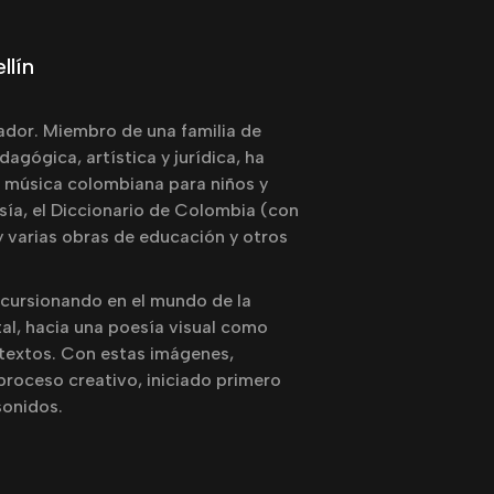
xposiciones
Contacto
llín
ador. Miembro de una familia de
agógica, artística y jurídica, ha
 música colombiana para niños y
esía, el Diccionario de Colombia (con
y varias obras de educación y otros
incursionando en el mundo de la
tal, hacia una poesía visual como
textos. Con estas imágenes,
proceso creativo, iniciado primero
sonidos.