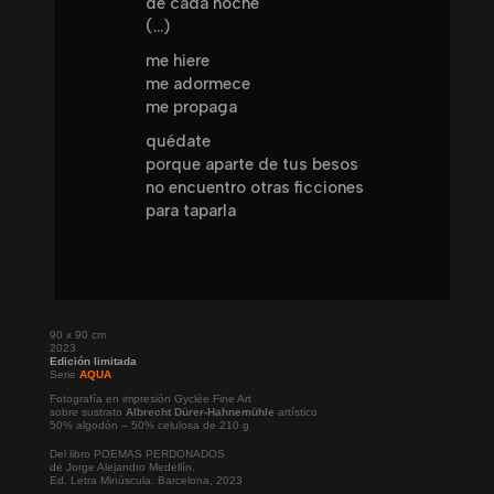
de cada noche
(...)
me hiere
me adormece
me propaga
quédate
porque aparte de tus besos
no encuentro otras ficciones
para taparla
90 x 90 cm
2023
Edición limitada
Serie
AQUA
Fotografía en impresión Gyclée Fine Art
sobre sustrato
Albrecht Dürer-Hahnemühle
artístico
50% algodón – 50% celulosa de 210 g
Del libro POEMAS PERDONADOS
de Jorge Alejandro Medellín.
Ed. Letra Minúscula. Barcelona, 2023