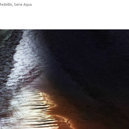
edellín
,
Serie Aqua