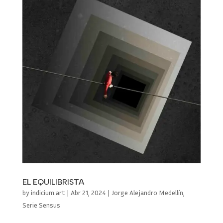
EL EQUILIBRISTA
by
indicium.art
|
Abr 21, 2024
|
Jorge Alejandro Medellín
,
Serie Sensus