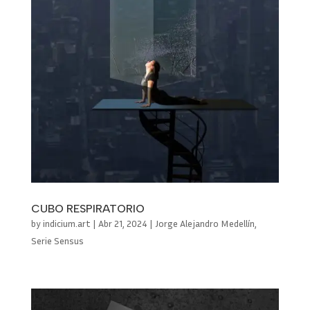
CUBO RESPIRATORIO
by
indicium.art
|
Abr 21, 2024
|
Jorge Alejandro Medellín
,
Serie Sensus