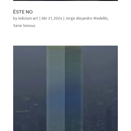
ÉSTE NO
by
indicium.art
|
Abr 21, 2024
|
Jorge Alejandro Medellín
,
Serie Sensus