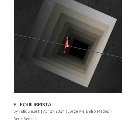
EL EQUILIBRISTA
by
indicium.art
|
Abr 21, 2024
|
Jorge Alejandro Medellín
,
Serie Sensus