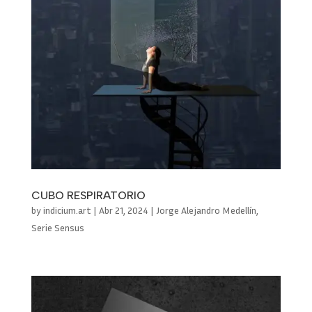
CUBO RESPIRATORIO
by
indicium.art
|
Abr 21, 2024
|
Jorge Alejandro Medellín
,
Serie Sensus